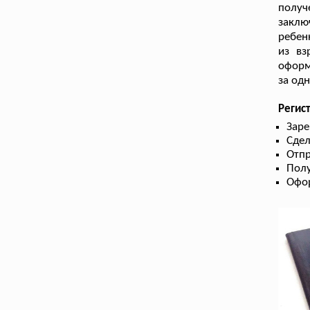
получ
заклю
ребен
из вз
оформ
за одн
Регис
Заре
Сдел
Отпр
Полу
Офо