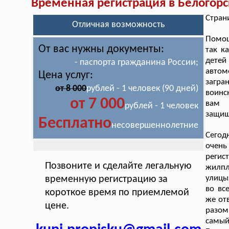
Временная регистрация в Белогорс
Стран
Отличная возможность
Помо
От вас нужны документы:
так к
детей
- паспорта гражданина России;
авто
Цена услуг:
загра
от 8 000
рублей - 1 человек (90 дней)
воинс
от 7 000
вам 
рублей - 1 человек
защи
Бесплатно
несовершеннолетние
Сегод
очень
регис
Позвоните и сделайте легальную
жилпл
улицы
временную регистрацию за
во вс
короткое время по приемлемой
же от
цене.
разом
самый