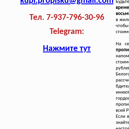
kupi.propisku@gmail.com
Будьт
време
восьм
Тел. 7-937-796-30-96
в жил
чтобы
Telegram:
стоимо
На се
Нажмите тут
проп
напом
стоим
рубле
Белог
рассч
бдите
имеют
гордо
пропи
всей 
Если 
знайт
насто