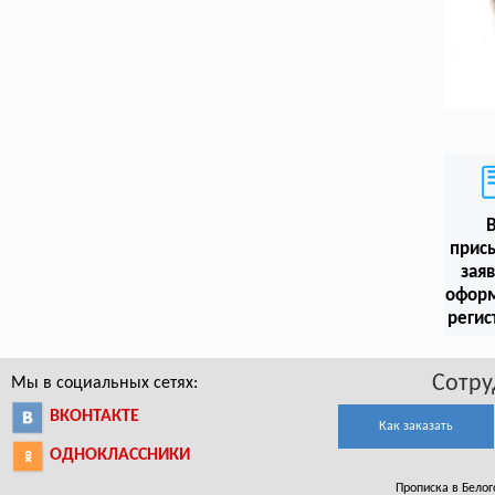
прис
заяв
офор
регис
Сотру
Мы в социальных сетях:
ВКОНТАКТЕ
Как заказать
ОДНОКЛАССНИКИ
Прописка в Белого