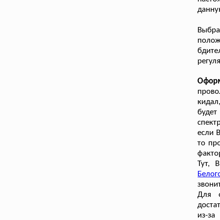
данну
Выбра
полож
бдите
регул
Оформ
прово
кидал,
будет
спект
если 
то пр
факто
Тут, 
Белог
звони
Для 
доста
из-за